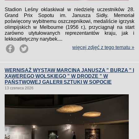
Stadion Leśny oklaskiwał w niedzielę uczestników 28.
Grand Prix Sopotu im. Janusza Sidły. Memoriał
poświęcony wybitnemu oszczepnikowi, medaliście igrzysk
olimpijskich w Melbourne (1956 r.), przyciągnął na start
zarówno utytułowanych reprezentantów kraju, jak i
lekkoatletyczny narybek....
więcej zdjęć z tego tematu »
WERNISAŻ WYSTAW MARCINA JANUSZA " BURZA " I
XAWEREGO WOLSKIEGO " W DRODZE " W
PAŃSTWOWEJ GALERII SZTUKI W SOPOCIE
13 czerwca 2026