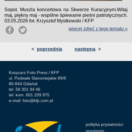
Sopot. Muszla koncertowa na Skwerze Kuracyjnym.Witaj
maj, piękny maj - wspólne śpiewanie pieśni patriotycznych.
03.05.2026 fot. Krzysztof Mystkowski / KFP
więcej zdjęć z tego tematu »
<
poprzednia
następna
>
Kosycarz Foto Press /
KFP
ul. Podwale Staromiejskie 89/8
80-844 Gdańsk
tel. 58 301 94 46
tel. kom. 601 209 975
e-mail:
foto@kfp.com.pl
polityka prywatności
regulamin