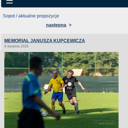
☰
Sopot / aktualne propozycje
następna
>
MEMORIAŁ JANUSZA KUPCEWICZA
9 sierpnia 2026