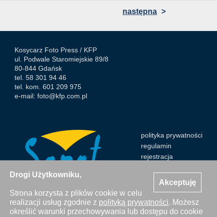
następna
>
Kosycarz Foto Press /
KFP
ul. Podwale Staromiejskie 89/8
80-844 Gdańsk
tel. 58 301 94 46
tel. kom. 601 209 975
e-mail:
foto@kfp.com.pl
polityka prywatności
regulamin
rejestracja
Drogi Użytkowniku,
Akceptuję
Strona korzysta z plików cookie w celu
realizacji usług zgodnie z
polityką prywatności
. Możesz
Wszystkie zdjęcia Agencji Kosycarz Foto Press/KFP są
określić warunki przechowywania lub dostępu do cookie
chronione prawem autorskim. Publikacja i kopiowanie bez