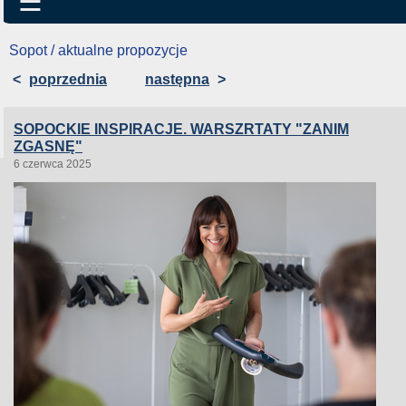
☰
Sopot / aktualne propozycje
<
poprzednia
następna
>
SOPOCKIE INSPIRACJE. WARSZRTATY "ZANIM
ZGASNĘ"
6 czerwca 2025