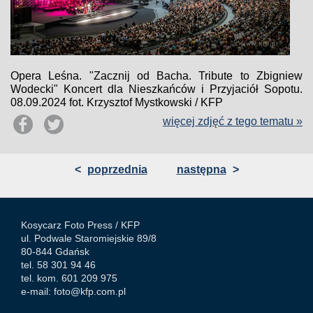
Opera Leśna. "Zacznij od Bacha. Tribute to Zbigniew
Wodecki" Koncert dla Nieszkańców i Przyjaciół Sopotu.
08.09.2024 fot. Krzysztof Mystkowski / KFP
więcej zdjęć z tego tematu »
<
poprzednia
następna
>
Kosycarz Foto Press /
KFP
ul. Podwale Staromiejskie 89/8
80-844 Gdańsk
tel. 58 301 94 46
tel. kom. 601 209 975
e-mail:
foto@kfp.com.pl