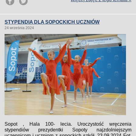
STYPENDIA DLA SOPOCKICH UCZNIÓW
24 września 2024
Sopot , Hala 100- lecia. Uroczystość wręczenia
stypendiów prezydentki Sopoty najzdolniejszym
uczennicom i uczniom z sopockich szkół. 23.09.2024 Fot.