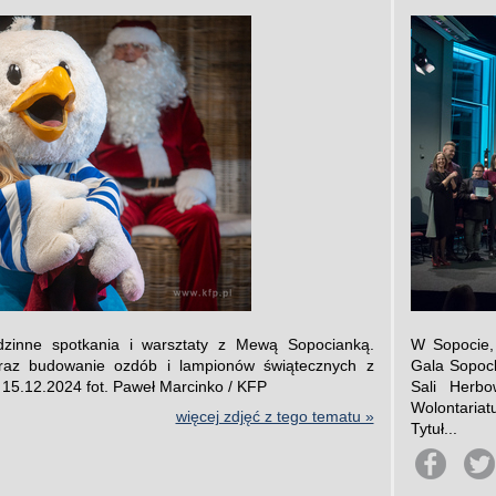
zinne spotkania i warsztaty z Mewą Sopocianką.
W Sopocie,
oraz budowanie ozdób i lampionów świątecznych z
Gala Sopock
 15.12.2024 fot. Paweł Marcinko / KFP
Sali Herb
Wolontariat
więcej zdjęć z tego tematu »
Tytuł...