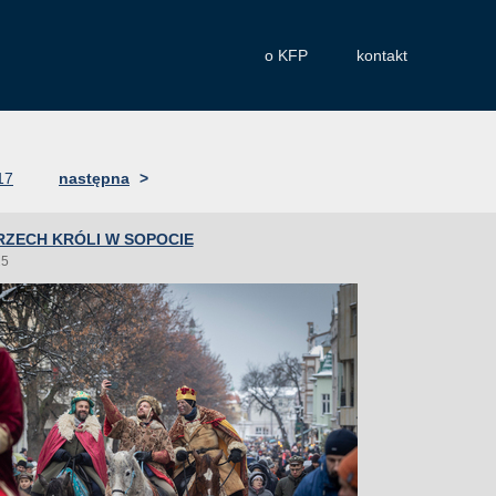
o KFP
kontakt
17
następna
>
RZECH KRÓLI W SOPOCIE
25