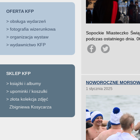
OFERTA KFP
>
obsługa wydarzeń
>
fotografia wizerunkowa
Sopockie Miasteczko Świą
>
organizacja wystaw
podczas ostatniego dnia. 0
>
wydawnictwo KFP
SKLEP KFP
NOWOROCZNE MORSOWA
>
książki i albumy
1 stycznia 2025
>
upominki / koszulki
>
złota kolekcja zdjęć
Zbigniewa Kosycarza