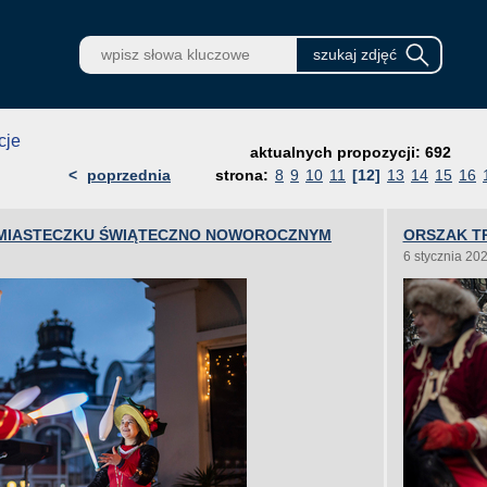
cje
aktualnych propozycji: 692
<
poprzednia
strona:
8
9
10
11
[12]
13
14
15
16
 MIASTECZKU ŚWIĄTECZNO NOWOROCZNYM
ORSZAK T
6 stycznia 20