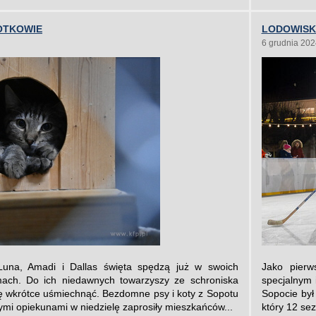
OTKOWIE
LODOWISK
6 grudnia 202
 Luna, Amadi i Dallas święta spędzą już w swoich
Jako pierw
ach. Do ich niedawnych towarzyszy ze schroniska
specjalnym 
ę wkrótce uśmiechnąć. Bezdomne psy i koty z Sopotu
Sopocie był
mi opiekunami w niedzielę zaprosiły mieszkańców...
który 12 sez