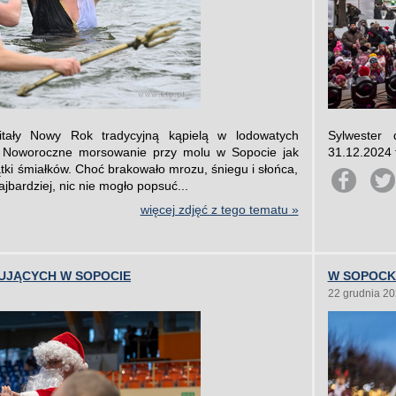
witały Nowy Rok tradycyjną kąpielą w lodowatych
Sylwester 
. Noworoczne morsowanie przy molu w Sopocie jak
31.12.2024 
ątki śmiałków. Choć brakowało mrozu, śniegu i słońca,
ajbardziej, nic nie mogło popsuć...
więcej zdjęć z tego tematu »
BUJĄCYCH W SOPOCIE
W SOPOCK
22 grudnia 2