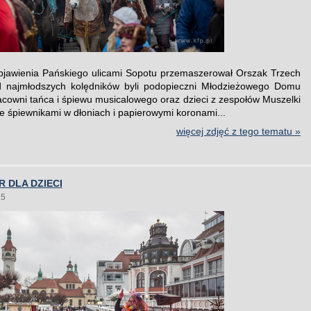
jawienia Pańskiego ulicami Sopotu przemaszerował Orszak Trzech
ód najmłodszych kolędników byli podopieczni Młodzieżowego Domu
racowni tańca i śpiewu musicalowego oraz dzieci z zespołów Muszelki
Ze śpiewnikami w dłoniach i papierowymi koronami...
więcej zdjęć z tego tematu »
 DLA DZIECI
25