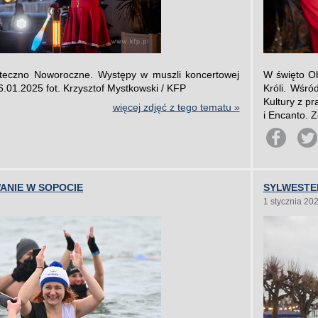
teczno Noworoczne. Występy w muszli koncertowej
W święto Ob
6.01.2025 fot. Krzysztof Mystkowski / KFP
Króli. Wśr
Kultury z p
więcej zdjęć z tego tematu »
i Encanto. 
NIE W SOPOCIE
SYLWESTER
1 stycznia 20