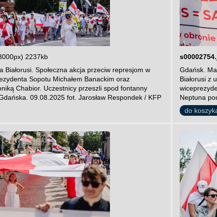
3000px) 2237kb
s00002754.
 Białorusi. Społeczna akcja przeciw represjom w
Gdańsk. Mar
prezydenta Sopotu Michałem Banackim oraz
Białorusi z
iką Chabior. Uczestnicy przeszli spod fontanny
wiceprezyde
Gdańska. 09.08.2025 fot. Jarosław Respondek / KFP
Neptuna pod
do koszyk