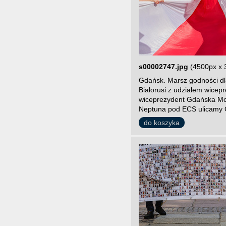
s00002747.jpg
(4500px x 
Gdańsk. Marsz godności dla
Białorusi z udziałem wice
wiceprezydent Gdańska Mon
Neptuna pod ECS ulicamy 
do koszyka