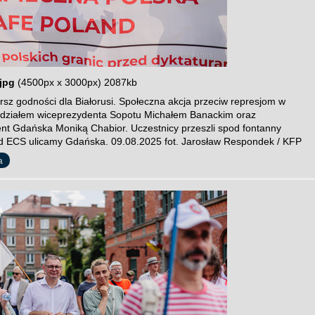
jpg
(4500px x 3000px) 2087kb
sz godności dla Białorusi. Społeczna akcja przeciw represjom w
 udziałem wiceprezydenta Sopotu Michałem Banackim oraz
nt Gdańska Moniką Chabior. Uczestnicy przeszli spod fontanny
 ECS ulicamy Gdańska. 09.08.2025 fot. Jarosław Respondek / KFP
a