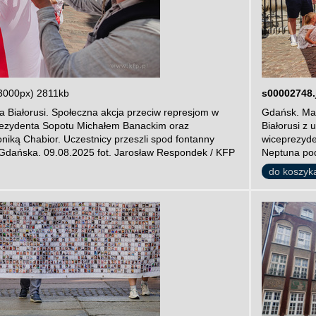
3000px) 2811kb
s00002748.
 Białorusi. Społeczna akcja przeciw represjom w
Gdańsk. Mar
prezydenta Sopotu Michałem Banackim oraz
Białorusi z
iką Chabior. Uczestnicy przeszli spod fontanny
wiceprezyde
Gdańska. 09.08.2025 fot. Jarosław Respondek / KFP
Neptuna pod
do koszyk