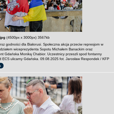
jpg
(4500px x 3000px) 3567kb
sz godności dla Białorusi. Społeczna akcja przeciw represjom w
 udziałem wiceprezydenta Sopotu Michałem Banackim oraz
nt Gdańska Moniką Chabior. Uczestnicy przeszli spod fontanny
 ECS ulicamy Gdańska. 09.08.2025 fot. Jarosław Respondek / KFP
a