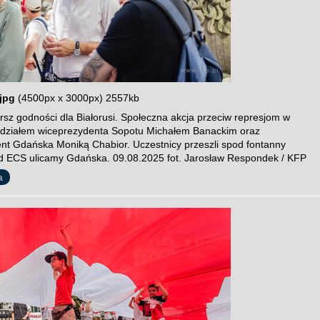
jpg
(4500px x 3000px) 2557kb
sz godności dla Białorusi. Społeczna akcja przeciw represjom w
 udziałem wiceprezydenta Sopotu Michałem Banackim oraz
nt Gdańska Moniką Chabior. Uczestnicy przeszli spod fontanny
 ECS ulicamy Gdańska. 09.08.2025 fot. Jarosław Respondek / KFP
a