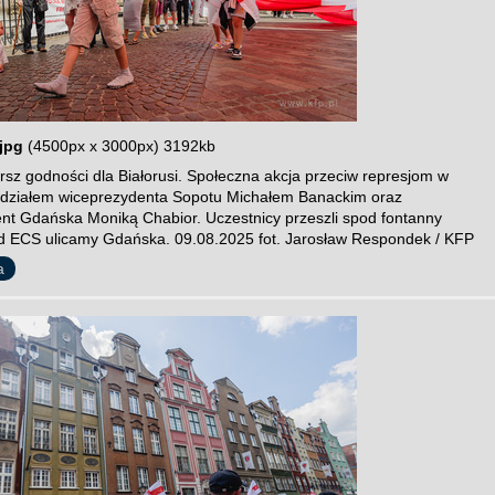
jpg
(4500px x 3000px) 3192kb
sz godności dla Białorusi. Społeczna akcja przeciw represjom w
 udziałem wiceprezydenta Sopotu Michałem Banackim oraz
nt Gdańska Moniką Chabior. Uczestnicy przeszli spod fontanny
 ECS ulicamy Gdańska. 09.08.2025 fot. Jarosław Respondek / KFP
a