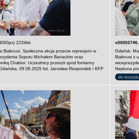
3000px) 2234kb
s00002746.
 Białorusi. Społeczna akcja przeciw represjom w
Gdańsk. Mar
prezydenta Sopotu Michałem Banackim oraz
Białorusi z
iką Chabior. Uczestnicy przeszli spod fontanny
wiceprezyde
Gdańska. 09.08.2025 fot. Jarosław Respondek / KFP
Neptuna pod
do koszyk