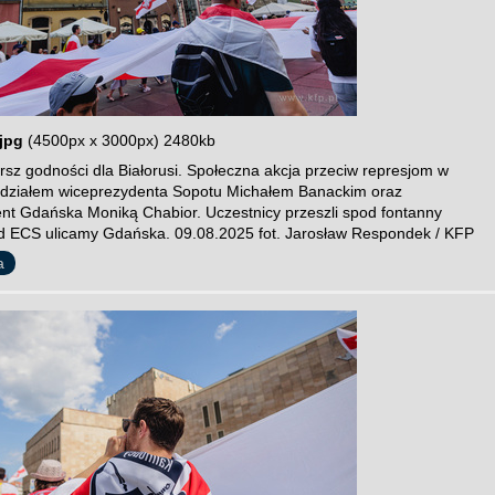
jpg
(4500px x 3000px) 2480kb
sz godności dla Białorusi. Społeczna akcja przeciw represjom w
 udziałem wiceprezydenta Sopotu Michałem Banackim oraz
nt Gdańska Moniką Chabior. Uczestnicy przeszli spod fontanny
 ECS ulicamy Gdańska. 09.08.2025 fot. Jarosław Respondek / KFP
a