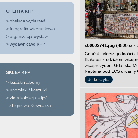
OFERTA KFP
>
obsługa wydarzeń
>
fotografia wizerunkowa
>
organizacja wystaw
>
wydawnictwo KFP
s00002741.jpg
(4500px x 
Gdańsk. Marsz godności dla
Białorusi z udziałem wice
wiceprezydent Gdańska Mon
Neptuna pod ECS ulicamy 
SKLEP KFP
do koszyka
>
książki i albumy
>
upominki / koszulki
>
złota kolekcja zdjęć
Zbigniewa Kosycarza