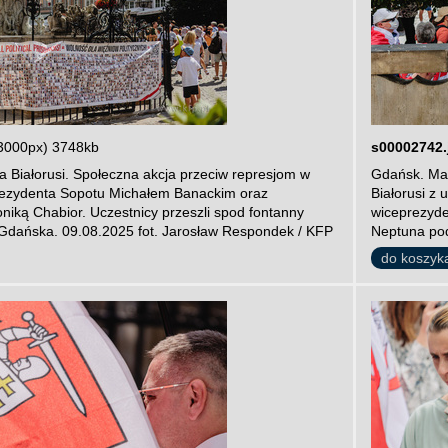
3000px) 3748kb
s00002742.
 Białorusi. Społeczna akcja przeciw represjom w
Gdańsk. Mar
prezydenta Sopotu Michałem Banackim oraz
Białorusi z
iką Chabior. Uczestnicy przeszli spod fontanny
wiceprezyde
Gdańska. 09.08.2025 fot. Jarosław Respondek / KFP
Neptuna pod
do koszyk