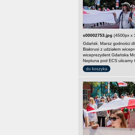
s00002753.jpg
(4500px x 
Gdańsk. Marsz godności dla
Białorusi z udziałem wice
wiceprezydent Gdańska Mon
Neptuna pod ECS ulicamy 
do koszyka