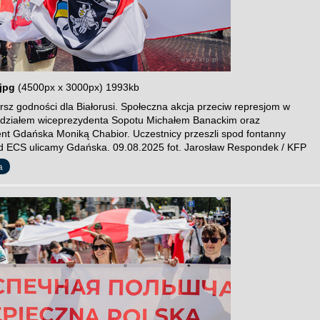
jpg
(4500px x 3000px) 1993kb
sz godności dla Białorusi. Społeczna akcja przeciw represjom w
 udziałem wiceprezydenta Sopotu Michałem Banackim oraz
nt Gdańska Moniką Chabior. Uczestnicy przeszli spod fontanny
 ECS ulicamy Gdańska. 09.08.2025 fot. Jarosław Respondek / KFP
a