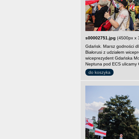
s00002751.jpg
(4500px x 
Gdańsk. Marsz godności dla
Białorusi z udziałem wice
wiceprezydent Gdańska Mon
Neptuna pod ECS ulicamy 
do koszyka