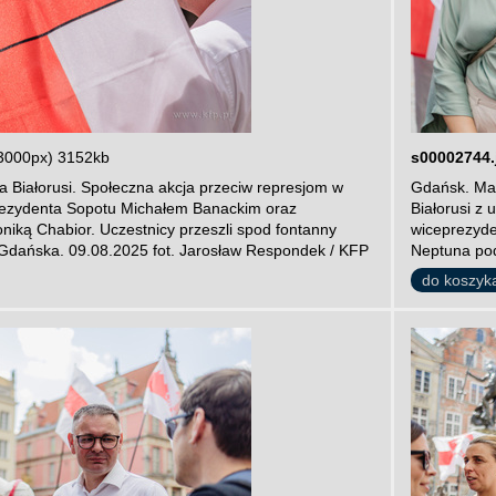
3000px) 3152kb
s00002744.
 Białorusi. Społeczna akcja przeciw represjom w
Gdańsk. Mar
prezydenta Sopotu Michałem Banackim oraz
Białorusi z
iką Chabior. Uczestnicy przeszli spod fontanny
wiceprezyde
Gdańska. 09.08.2025 fot. Jarosław Respondek / KFP
Neptuna pod
do koszyk