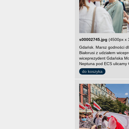
s00002745.jpg
(4500px x 
Gdańsk. Marsz godności dla
Białorusi z udziałem wice
wiceprezydent Gdańska Mon
Neptuna pod ECS ulicamy 
do koszyka