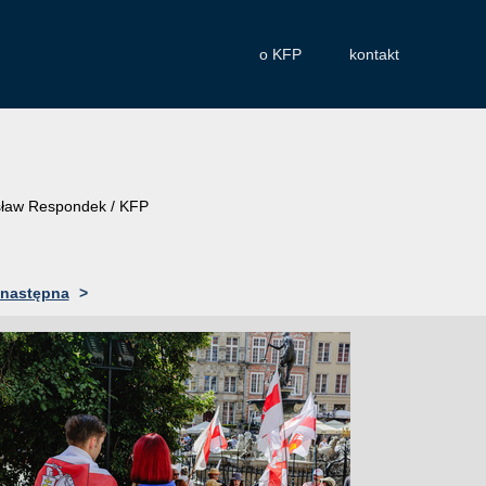
o KFP
kontakt
rosław Respondek / KFP
następna
>