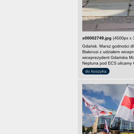
s00002749.jpg
(4500px x 
Gdańsk. Marsz godności dla
Białorusi z udziałem wice
wiceprezydent Gdańska Mon
Neptuna pod ECS ulicamy 
do koszyka