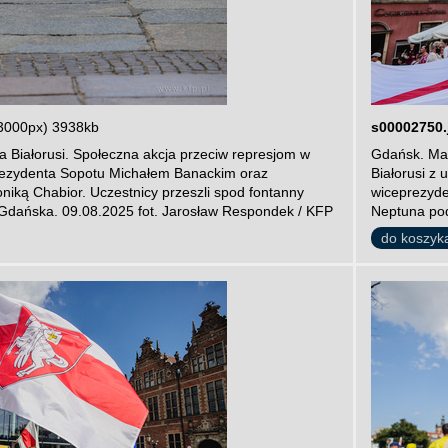
3000px) 3938kb
s00002750.
 Białorusi. Społeczna akcja przeciw represjom w
Gdańsk. Mar
prezydenta Sopotu Michałem Banackim oraz
Białorusi z
iką Chabior. Uczestnicy przeszli spod fontanny
wiceprezyde
Gdańska. 09.08.2025 fot. Jarosław Respondek / KFP
Neptuna pod
do koszyk