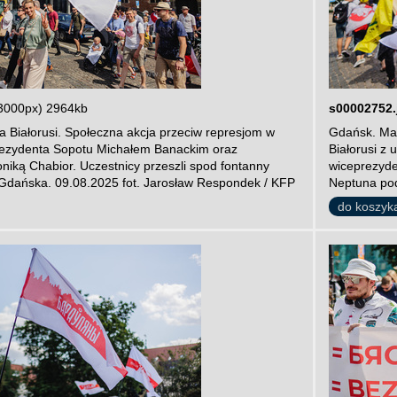
3000px) 2964kb
s00002752.
 Białorusi. Społeczna akcja przeciw represjom w
Gdańsk. Mar
prezydenta Sopotu Michałem Banackim oraz
Białorusi z
iką Chabior. Uczestnicy przeszli spod fontanny
wiceprezyde
Gdańska. 09.08.2025 fot. Jarosław Respondek / KFP
Neptuna pod
do koszyk