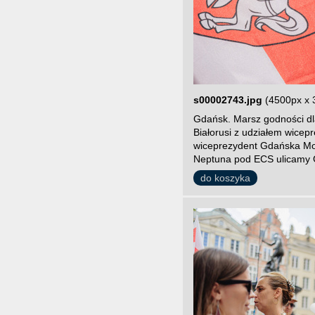
s00002743.jpg
(4500px x 
Gdańsk. Marsz godności dla
Białorusi z udziałem wice
wiceprezydent Gdańska Mon
Neptuna pod ECS ulicamy 
do koszyka