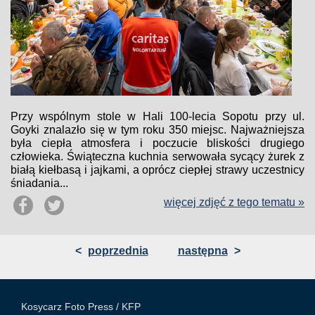
Przy wspólnym stole w Hali 100-lecia Sopotu przy ul.
Goyki znalazło się w tym roku 350 miejsc. Najważniejsza
była ciepła atmosfera i poczucie bliskości drugiego
człowieka. Świąteczna kuchnia serwowała sycący żurek z
białą kiełbasą i jajkami, a oprócz ciepłej strawy uczestnicy
śniadania...
więcej zdjęć z tego tematu »
<
poprzednia
następna
>
Kosycarz Foto Press /
KFP