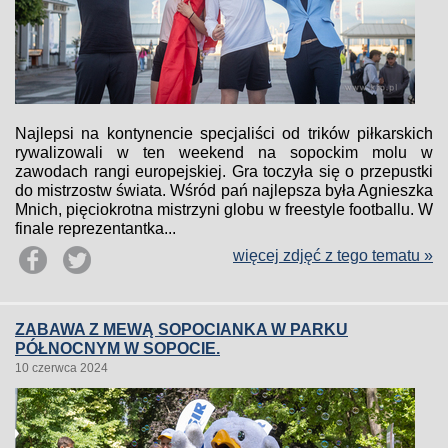
Najlepsi na kontynencie specjaliści od trików piłkarskich
rywalizowali w ten weekend na sopockim molu w
zawodach rangi europejskiej. Gra toczyła się o przepustki
do mistrzostw świata. Wśród pań najlepsza była Agnieszka
Mnich, pięciokrotna mistrzyni globu w freestyle footballu. W
finale reprezentantka...
więcej zdjęć z tego tematu »
ZABAWA Z MEWĄ SOPOCIANKA W PARKU
PÓŁNOCNYM W SOPOCIE.
10 czerwca 2024