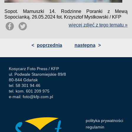
Sopot. Mamuszki 14. Rodzinne Poranki z Mewą
Sopocianką. 26.05.2024 fot. Krzysztof Mystkowski / KFP
więcej zdjęć z tego tematu »
<
poprzednia
następna
>
Kosycarz Foto Press /
KFP
ul. Podwale Staromiejskie 89/8
80-844 Gdańsk
tel. 58 301 94 46
tel. kom. 601 209 975
e-mail:
foto@kfp.com.pl
polityka prywatności
regulamin