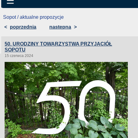
☰
Sopot / aktualne propozycje
<
poprzednia
następna
>
50. URODZINY TOWARZYSTWA PRZYJACIÓŁ
SOPOTU
15 czerwca 2024