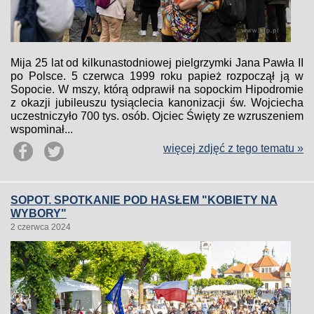
Mija 25 lat od kilkunastodniowej pielgrzymki Jana Pawła II
po Polsce. 5 czerwca 1999 roku papież rozpoczął ją w
Sopocie. W mszy, którą odprawił na sopockim Hipodromie
z okazji jubileuszu tysiąclecia kanonizacji św. Wojciecha
uczestniczyło 700 tys. osób. Ojciec Święty ze wzruszeniem
wspominał...
więcej zdjęć z tego tematu »
SOPOT. SPOTKANIE POD HASŁEM "KOBIETY NA
WYBORY"
2 czerwca 2024