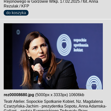
Rejonowego w Gorzowie Wlkp. 17.02.2025 / fot. Anna
Rezulak / KFP
do koszyka
rez00008680.jpg
(5000px x 3333px) 10606kb
Teatr Atelier. Sopockie Spotkanie Kobiet. Nz. Magdalena
Czarzyńska-Jachim - prezydentka Sopotu, Anna Adamska-
Gallant – sędzia Europejskiego Trybunału Praw