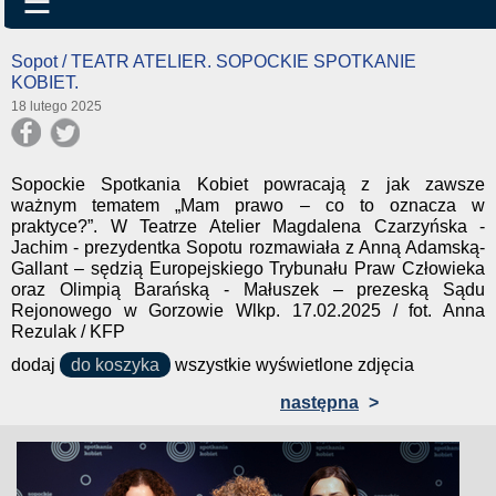
☰
Sopot / TEATR ATELIER. SOPOCKIE SPOTKANIE
KOBIET.
18 lutego 2025
Sopockie Spotkania Kobiet powracają z jak zawsze
ważnym tematem „Mam prawo – co to oznacza w
praktyce?”. W Teatrze Atelier Magdalena Czarzyńska -
Jachim - prezydentka Sopotu rozmawiała z Anną Adamską-
Gallant – sędzią Europejskiego Trybunału Praw Człowieka
oraz Olimpią Barańską - Małuszek – prezeską Sądu
Rejonowego w Gorzowie Wlkp. 17.02.2025 / fot. Anna
Rezulak / KFP
dodaj
do koszyka
wszystkie wyświetlone zdjęcia
następna
>