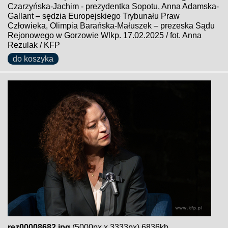
Czarzyńska-Jachim - prezydentka Sopotu, Anna Adamska-
Gallant – sędzia Europejskiego Trybunału Praw
Człowieka, Olimpia Barańska-Małuszek – prezeska Sądu
Rejonowego w Gorzowie Wlkp. 17.02.2025 / fot. Anna
Rezulak / KFP
do koszyka
rez00008682.jpg
(5000px x 3333px) 6836kb