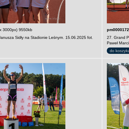
x 3000px) 9550kb
pm0000172
Janusza Sidły na Stadionie Leśnym. 15.06.2025 fot.
27. Grand P
Paweł Marci
do koszyk