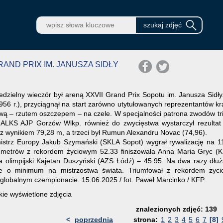
 GRAND PRIX IM. JANUSZA SIDŁY
edzielny wieczór był areną XXVII Grand Prix Sopotu im. Janusza Sidł
956 r.), przyciągnął na start zarówno utytułowanych reprezentantów kra
ą – rzutem oszczepem – na czele. W specjalności patrona zwodów tri
ALKS AJP Gorzów Wlkp. również do zwycięstwa wystarczył rezultat
z wynikiem 79,28 m, a trzeci był Rumun Alexandru Novac (74,96).
strz Europy Jakub Szymański (SKLA Sopot) wygrał rywalizację na 11
0 metrów z rekordem życiowym 52.33 finiszowała Anna Maria Gryc 
sta olimpijski Kajetan Duszyński (AZS Łódź) – 45.95. Na dwa razy dł
ie o minimum na mistrzostwa świata. Triumfował z rekordem życ
 globalnym czempionacie. 15.06.2025 / fot. Paweł Marcinko / KFP
ie wyświetlone zdjęcia
znalezionych zdjęć: 139
<
poprzednia
strona:
1
2
3
4
5
6
7
[8]