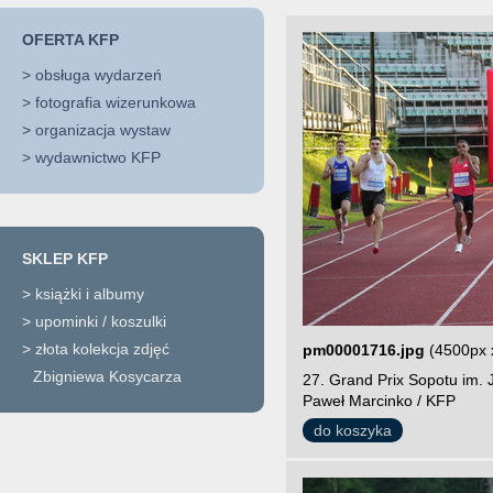
OFERTA KFP
>
obsługa wydarzeń
>
fotografia wizerunkowa
>
organizacja wystaw
>
wydawnictwo KFP
SKLEP KFP
>
książki i albumy
>
upominki / koszulki
>
złota kolekcja zdjęć
pm00001716.jpg
(4500px 
Zbigniewa Kosycarza
27. Grand Prix Sopotu im. 
Paweł Marcinko / KFP
do koszyka