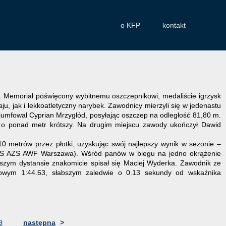
o KFP
kontakt
y. Memoriał poświęcony wybitnemu oszczepnikowi, medaliście igrzysk
ju, jak i lekkoatletyczny narybek. Zawodnicy mierzyli się w jedenastu
umfował Cyprian Mrzygłód, posyłając oszczep na odległość 81,80 m.
 o ponad metr krótszy. Na drugim miejscu zawody ukończył Dawid
0 metrów przez płotki, uzyskując swój najlepszy wynik w sezonie –
(KS AZS AWF Warszawa). Wśród panów w biegu na jedno okrążenie
uższym dystansie znakomicie spisał się Maciej Wyderka. Zawodnik ze
iowym 1:44.63, słabszym zaledwie o 0.13 sekundy od wskaźnika
9
następna
>