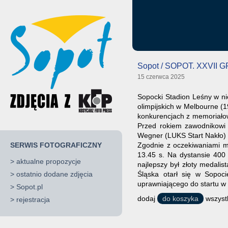
Sopot / SOPOT. XXVII
15 czerwca 2025
Sopocki Stadion Leśny w ni
olimpijskich w Melbourne (1
konkurencjach z memoriałow
Przed rokiem zawodnikowi 
Wegner (LUKS Start Nakło) 
SERWIS FOTOGRAFICZNY
Zgodnie z oczekiwaniami mi
13.45 s. Na dystansie 40
>
aktualne propozycje
najlepszy był złoty medali
>
ostatnio dodane zdjęcia
Śląska otarł się w Sopoc
uprawniającego do startu w
>
Sopot.pl
dodaj
do koszyka
wszystk
>
rejestracja