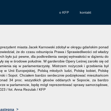
o KFP
kontakt
a prezydent miasta Jacek Karnowski zdobył w okręgu gdańskim ponad
owiedział, że do czasu odsunięcia Prawa i Sprawiedliwości od władzy
ych było już pewne, dla podkreślenia swojej wytrwałości w dążeniu do
były się w środowe południe. W garderobie Opery Leśnej zaroiło się od
zamienia się w parlamentarzystę. Mistrzem nożyczek i grzebienia był
 w Unii Europejskiej, Polską młodych ludzi, Polskę kobiet, Polskę
omorski i Sopot. Chciałem bardzo serdecznie podziękować mieszkańcom
ponad 34 proc. wszystkich głosów oddanych w Sopocie, za bardzo
omorze w parlamencie, będę mógł reprezentować sprawy samorządowe,
023 / fot. Anna Rezulak / KFP
następna
>