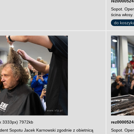
rez0000524
Sopot. Oper
ścina włosy.
do koszyk
x 3333px) 7972kb
rez0000524
dent Sopotu Jacek Karnowski zgodnie z obietnicą
Sopot. Oper