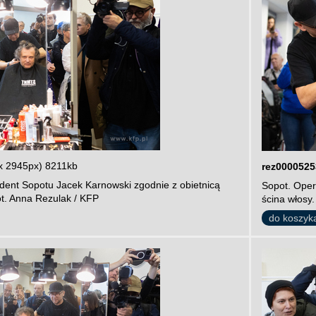
x 2945px) 8211kb
rez0000525
dent Sopotu Jacek Karnowski zgodnie z obietnicą
Sopot. Oper
ot. Anna Rezulak / KFP
ścina włosy.
do koszyk