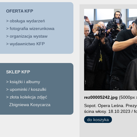
OFERTA KFP
>
obsługa wydarzeń
>
fotografia wizerunkowa
>
organizacja wystaw
>
wydawnictwo KFP
SKLEP KFP
>
książki i albumy
>
upominki / koszulki
>
złota kolekcja zdjęć
rez00005242.jpg
(5000px 
Zbigniewa Kosycarza
Sopot. Opera Leśna. Prezy
ścina włosy. 18.10.2023 / f
do koszyka