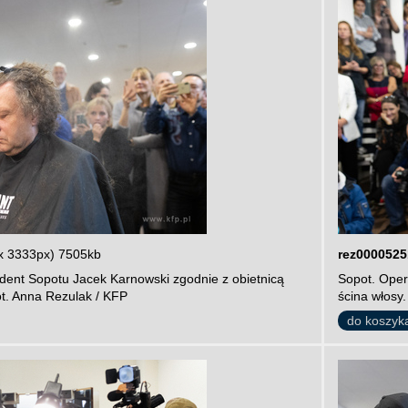
x 3333px) 7505kb
rez0000525
dent Sopotu Jacek Karnowski zgodnie z obietnicą
Sopot. Oper
ot. Anna Rezulak / KFP
ścina włosy.
do koszyk