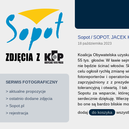
Sopot / SOPOT. JACE
18 października 2023
Koalicja Obywatelska uzysk
55 tys. głosów. W ławie se
nie będzie ścinać włosów. S
celu ogłosił rychłą zmianę 
fotoreporterów i operatoró
SERWIS FOTOGRAFICZNY
zaprzyjaźniony z z prezyde
tolerancyjną i otwartą. I t
>
aktualne propozycje
Sopotu za wsparcie, które
>
ostatnio dodane zdjęcia
serdecznie dziękuję. Wierz
bo one są bardzo bliskie mo
>
Sopot.pl
dodaj
do koszyka
wszystk
>
rejestracja