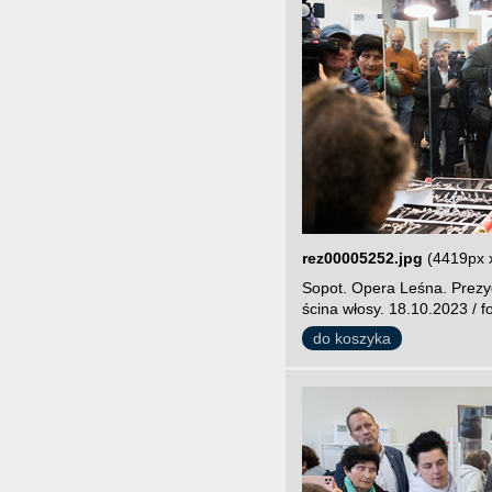
rez00005252.jpg
(4419px 
Sopot. Opera Leśna. Prezy
ścina włosy. 18.10.2023 / f
do koszyka