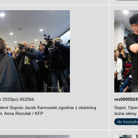
x 3333px) 6620kb
rez0000524
dent Sopotu Jacek Karnowski zgodnie z obietnicą
Sopot. Oper
ot. Anna Rezulak / KFP
ścina włosy.
do koszyk