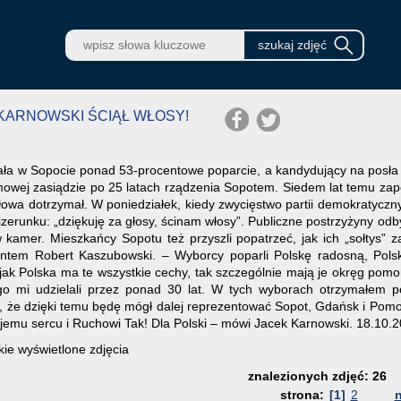
K KARNOWSKI ŚCIĄŁ WŁOSY!
ała w Sopocie ponad 53-procentowe poparcie, a kandydujący na posł
jmowej zasiądzie po 25 latach rządzenia Sopotem. Siedem lat temu zap
łowa dotrzymał. W poniedziałek, kiedy zwycięstwo partii demokratyczn
wizerunku: „dziękuję za głosy, ścinam włosy”. Publiczne postrzyżyny od
w kamer. Mieszkańcy Sopotu też przyszli popatrzeć, jak ich „sołtys” 
ntem Robert Kaszubowski. – Wyborcy poparli Polskę radosną, Polskę
ak jak Polska ma te wszystkie cechy, tak szczególnie mają je okręg p
go mi udzielali przez ponad 30 lat. W tych wyborach otrzymałem 
ę, że dzięki temu będę mógł dalej reprezentować Sopot, Gdańsk i P
jemu sercu i Ruchowi Tak! Dla Polski – mówi Jacek Karnowski. 18.10.2
ie wyświetlone zdjęcia
znalezionych zdjęć: 26
strona:
[1]
2