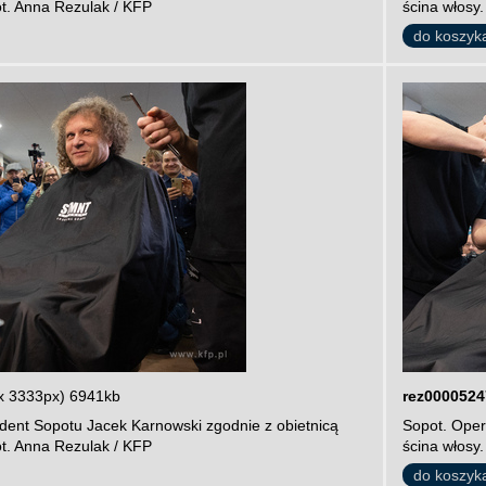
ot. Anna Rezulak / KFP
ścina włosy.
do koszyk
x 3333px) 6941kb
rez0000524
dent Sopotu Jacek Karnowski zgodnie z obietnicą
Sopot. Oper
ot. Anna Rezulak / KFP
ścina włosy.
do koszyk