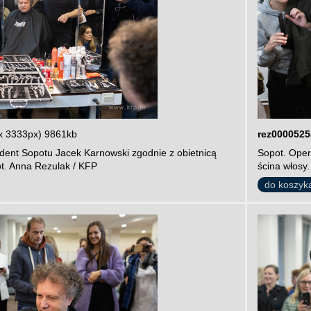
x 3333px) 9861kb
rez0000525
dent Sopotu Jacek Karnowski zgodnie z obietnicą
Sopot. Oper
ot. Anna Rezulak / KFP
ścina włosy.
do koszyk