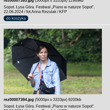
rez00007393.jpg
(5000px x 3333px) 12969kb
Sopot. Łysa Góra. Festiwal „Piano w naturze Sopot”.
22.06.2024 / fot.Anna Rezulak / KFP
do koszyka
rez00007394.jpg
(5000px x 3333px) 9200kb
Sopot. Łysa Góra. Festiwal „Piano w naturze Sopot”.