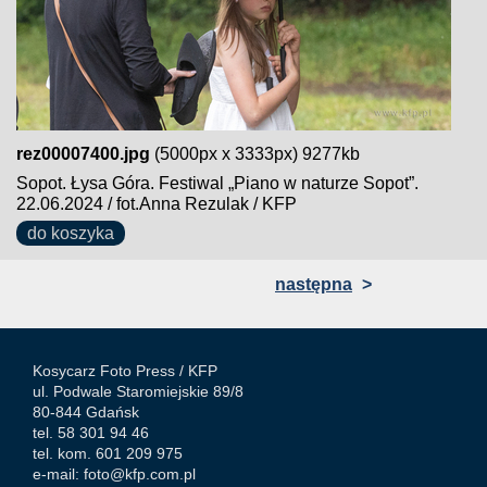
rez00007400.jpg
(5000px x 3333px) 9277kb
Sopot. Łysa Góra. Festiwal „Piano w naturze Sopot”.
22.06.2024 / fot.Anna Rezulak / KFP
do koszyka
następna
>
Kosycarz Foto Press /
KFP
ul. Podwale Staromiejskie 89/8
80-844 Gdańsk
tel. 58 301 94 46
tel. kom. 601 209 975
e-mail:
foto@kfp.com.pl