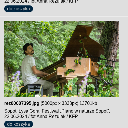
22.06.2024 / fot.Anna Rezulak / KFP
do koszyka
rez00007395.jpg
(5000px x 3333px) 13701kb
Sopot. Łysa Góra. Festiwal „Piano w naturze Sopot”.
22.06.2024 / fot.Anna Rezulak / KFP
do koszyka