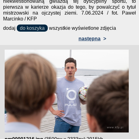
niekwestionowaną gwiazdą tej dyscypliny sportu, to
pierwsza w karierze okazja do tego, by powalczyć o tytuł
mistrzowski na ojczystej ziemi. 7.06.2024 / fot. Paweł
Marcinko / KFP
dodaj
do koszyka
wszystkie wyświetlone zdjęcia
następna
>