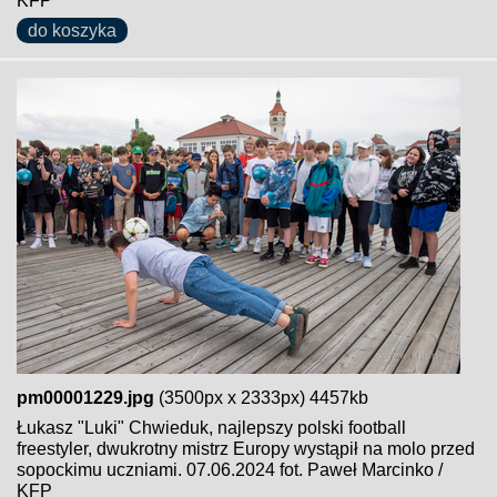
KFP
do koszyka
pm00001229.jpg
(3500px x 2333px) 4457kb
Łukasz "Luki" Chwieduk, najlepszy polski football
freestyler, dwukrotny mistrz Europy wystąpił na molo przed
sopockimu uczniami. 07.06.2024 fot. Paweł Marcinko /
KFP