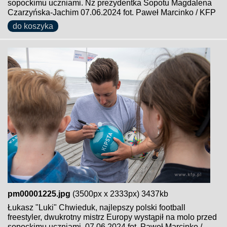
sopockimu uczniami. Nz prezydentka Sopotu Magdalena
Czarzyńska-Jachim 07.06.2024 fot. Paweł Marcinko / KFP
do koszyka
pm00001225.jpg
(3500px x 2333px) 3437kb
Łukasz "Luki" Chwieduk, najlepszy polski football
freestyler, dwukrotny mistrz Europy wystąpił na molo przed
sopockimu uczniami. 07.06.2024 fot. Paweł Marcinko /