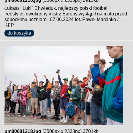
pm00001216.jpg
(3500px x 2333px) 2915kb
Łukasz "Luki" Chwieduk, najlepszy polski football
freestyler, dwukrotny mistrz Europy wystąpił na molo przed
sopockimu uczniami. 07.06.2024 fot. Paweł Marcinko /
KFP
do koszyka
pm00001218.jpg
(3500px x 2333px) 3701kb