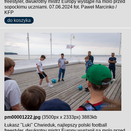
freestyler, dwukrotny mistrz Europy wystąpił na molo przed
sopockimu uczniami. 07.06.2024 fot. Paweł Marcinko /
KFP
do koszyka
pm00001222.jpg
(3500px x 2333px) 3883kb
Łukasz "Luki" Chwieduk, najlepszy polski football
freestyler, dwukrotny mistrz Europy wystąpił na molo przed