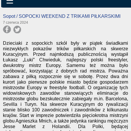
☰
Sopot / SOPOCKI WEEKEND Z TRIKAMI PIŁKARSKIMI
7 czerwca 2024
Dzieciaki z sopockich szkół były w piątek świadkami
niezwykłych pokazów trików piłkarskich na skwerze
Kuracyjnym. Przed najmłodszą publicznością wystąpił
Łukasz „Luki” Chwieduk, najlepszy polski freestyler,
dwukrotny mistrz Europy. Samemu też można było
spróbować, korzystając z dobrych rad mistrza. Poważna
zabawa z piłką rozpocznie się w sobotę. Przez dwa dni
kurort jako pierwsze polskie miasto będzie gospodarzem
mistrzostw Europy w freestyle football. O organizację tych
widowiskowych zawodów stanowiących eliminacje do
mistrzostw globu bezskutecznie zabiegały m.in. Barcelona,
Sevilla i Turyn. Na skwerze Kuracyjnym do rywalizacji
stanie blisko 100 zawodniczek i zawodników z kilkunastu
krajów. Start w imprezie potwierdziła pięciokrotna mistrzyni
globu Agnieszka Mnich, a także jedynka rankingu mężczyzn
Jesse Marlet z Holandii. Dla Polki, będącej