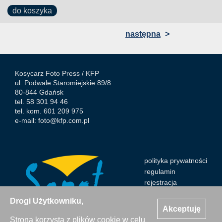
do koszyka
następna
>
Kosycarz Foto Press /
KFP
ul. Podwale Staromiejskie 89/8
80-844 Gdańsk
tel. 58 301 94 46
tel. kom. 601 209 975
e-mail:
foto@kfp.com.pl
polityka prywatności
regulamin
rejestracja
Drogi Użytkowniku,
Akceptuję
Strona korzysta z plików cookie w celu