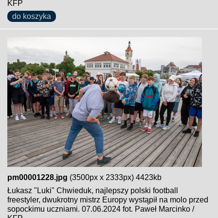
KFP
do koszyka
pm00001228.jpg
(3500px x 2333px) 4423kb
Łukasz "Luki" Chwieduk, najlepszy polski football
freestyler, dwukrotny mistrz Europy wystąpił na molo przed
sopockimu uczniami. 07.06.2024 fot. Paweł Marcinko /