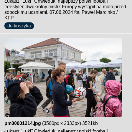
Łukasz "Luki" Chwieduk, najlepszy polski football
freestyler, dwukrotny mistrz Europy wystąpił na molo przed
sopockimu uczniami. 07.06.2024 fot. Paweł Marcinko /
KFP
do koszyka
pm00001214.jpg
(3500px x 2333px) 3521kb
Łukasz "Luki" Chwieduk, najlepszy polski football