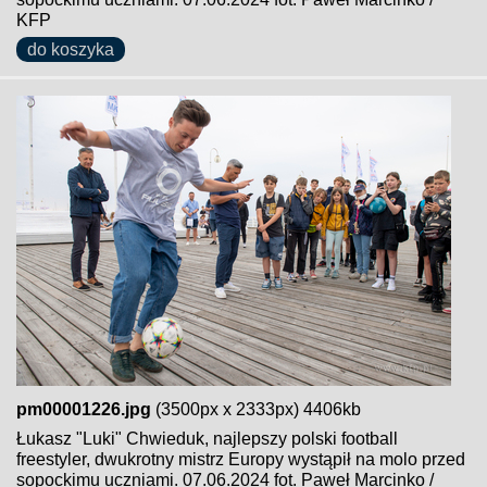
KFP
do koszyka
pm00001226.jpg
(3500px x 2333px) 4406kb
Łukasz "Luki" Chwieduk, najlepszy polski football
freestyler, dwukrotny mistrz Europy wystąpił na molo przed
sopockimu uczniami. 07.06.2024 fot. Paweł Marcinko /