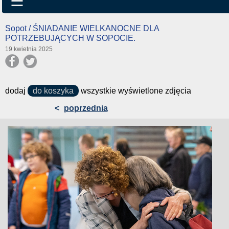
☰
Sopot / ŚNIADANIE WIELKANOCNE DLA
POTRZEBUJĄCYCH W SOPOCIE.
19 kwietnia 2025
dodaj
do koszyka
wszystkie wyświetlone zdjęcia
<
poprzednia