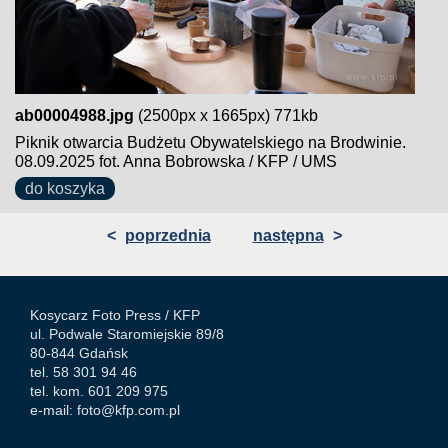
ab00004988.jpg
(2500px x 1665px) 771kb
Piknik otwarcia Budżetu Obywatelskiego na Brodwinie.
08.09.2025 fot. Anna Bobrowska / KFP / UMS
do koszyka
<
poprzednia
następna
>
Kosycarz Foto Press /
KFP
ul. Podwale Staromiejskie 89/8
80-844 Gdańsk
tel. 58 301 94 46
tel. kom. 601 209 975
e-mail:
foto@kfp.com.pl