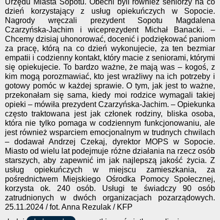
Urzędu Miasta Sopotu. Obecni byli również seniorzy na co
dzień korzystający z usług opiekuńczych w Sopocie.
Nagrody wręczali prezydent Sopotu Magdalena
Czarzyńska-Jachim i wiceprezydent Michał Banacki. –
Chcemy dzisiaj uhonorować, docenić i podziękować paniom
za pracę, którą na co dzień wykonujecie, za ten bezmiar
empatii i codzienny kontakt, który macie z seniorami, którymi
się opiekujecie. To bardzo ważne, że mają was – kogoś, z
kim mogą porozmawiać, kto jest wrażliwy na ich potrzeby i
gotowy pomóc w każdej sprawie. O tym, jak jest to ważne,
przekonałam się sama, kiedy moi rodzice wymagali takiej
opieki – mówiła prezydent Czarzyńska-Jachim. – Opiekunka
często traktowana jest jak członek rodziny, bliska osoba,
która nie tylko pomaga w codziennym funkcjonowaniu, ale
jest również wsparciem emocjonalnym w trudnych chwilach
– dodawał Andrzej Czekaj, dyrektor MOPS w Sopocie.
Miasto od wielu lat podejmuje różne działania na rzecz osób
starszych, aby zapewnić im jak najlepszą jakość życia. Z
usług opiekuńczych w miejscu zamieszkania, za
pośrednictwem Miejskiego Ośrodka Pomocy Społecznej,
korzysta ok. 240 osób. Usługi te świadczy 90 osób
zatrudnionych w dwóch organizacjach pozarządowych.
25.11.2024 / fot. Anna Rezulak / KFP