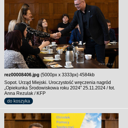
rez00008406.jpg
(5000px x 3333px) 4584kb
Sopot. Urząd Miejski. Uroczystość wręczenia nagród
„Opiekunka Środowiskowa roku 2024” 25.11.2024 / fot.
Anna Rezulak / KFP
do koszyka