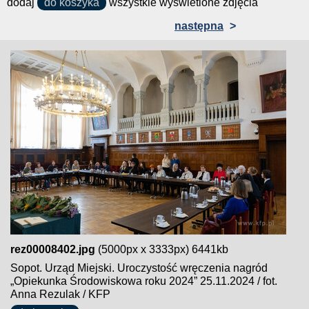
dodaj
do koszyka
wszystkie wyświetlone zdjęcia
następna
>
rez00008402.jpg
(5000px x 3333px) 6441kb
Sopot. Urząd Miejski. Uroczystość wręczenia nagród
„Opiekunka Środowiskowa roku 2024” 25.11.2024 / fot.
Anna Rezulak / KFP