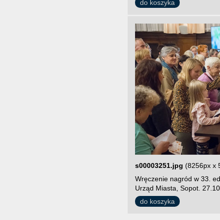
do koszyka
s00003251.jpg
(8256px x 
Wręczenie nagród w 33. edy
Urząd Miasta, Sopot. 27.10
do koszyka