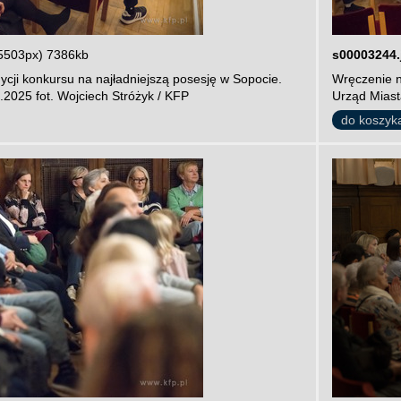
5503px) 7386kb
s00003244.
cji konkursu na najładniejszą posesję w Sopocie.
Wręczenie n
.2025 fot. Wojciech Stróżyk / KFP
Urząd Miast
do koszyk