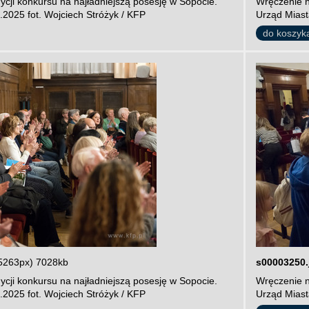
cji konkursu na najładniejszą posesję w Sopocie.
Wręczenie n
.2025 fot. Wojciech Stróżyk / KFP
Urząd Miast
do koszyk
5263px) 7028kb
s00003250.
cji konkursu na najładniejszą posesję w Sopocie.
Wręczenie n
.2025 fot. Wojciech Stróżyk / KFP
Urząd Miast