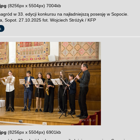
jpg
(8256px x 5504px) 7004kb
agród w 33. edycji konkursu na najładniejszą posesję w Sopocie.
a, Sopot. 27.10.2025 fot. Wojciech Stróżyk / KFP
a
jpg
(8256px x 5504px) 6901kb