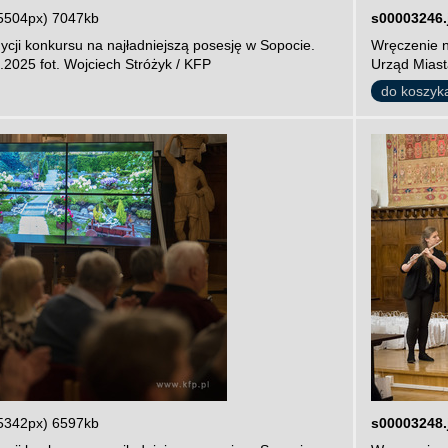
5504px) 7047kb
s00003246.
cji konkursu na najładniejszą posesję w Sopocie.
Wręczenie n
.2025 fot. Wojciech Stróżyk / KFP
Urząd Miast
do koszyk
5342px) 6597kb
s00003248.