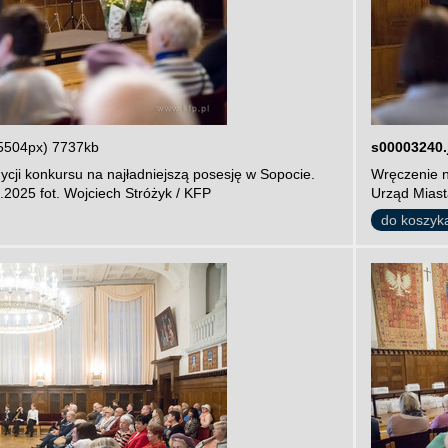
5504px) 7737kb
s00003240.
cji konkursu na najładniejszą posesję w Sopocie.
Wręczenie n
.2025 fot. Wojciech Stróżyk / KFP
Urząd Miast
do koszyk