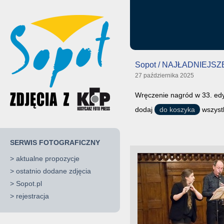
Sopot / NAJŁADNIEJ
27 października 2025
Wręczenie nagród w 33. edyc
dodaj
do koszyka
wszystk
SERWIS FOTOGRAFICZNY
>
aktualne propozycje
>
ostatnio dodane zdjęcia
>
Sopot.pl
>
rejestracja