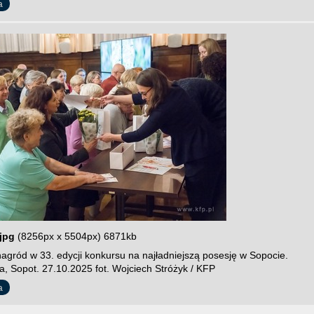
a
jpg
(8256px x 5504px) 6871kb
agród w 33. edycji konkursu na najładniejszą posesję w Sopocie.
a, Sopot. 27.10.2025 fot. Wojciech Stróżyk / KFP
a