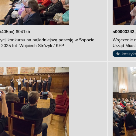
5405px) 6041kb
s00003242.
cji konkursu na najładniejszą posesję w Sopocie.
Wręczenie n
.2025 fot. Wojciech Stróżyk / KFP
Urząd Miast
do koszyk