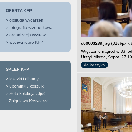
OFERTA KFP
>
obsługa wydarzeń
>
fotografia wizerunkowa
>
organizacja wystaw
>
wydawnictwo KFP
s00003239.jpg
(8256px x 
Wręczenie nagród w 33. edy
Urząd Miasta, Sopot. 27.10
do koszyka
SKLEP KFP
>
książki i albumy
>
upominki / koszulki
>
złota kolekcja zdjęć
Zbigniewa Kosycarza