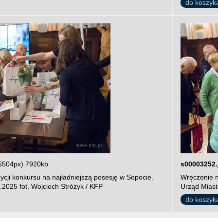
do koszyk
5504px) 7920kb
s00003252.
cji konkursu na najładniejszą posesję w Sopocie.
Wręczenie n
.2025 fot. Wojciech Stróżyk / KFP
Urząd Miast
do koszyk