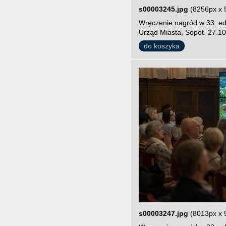
s00003245.jpg
(8256px x 
Wręczenie nagród w 33. edy
Urząd Miasta, Sopot. 27.10
do koszyka
s00003247.jpg
(8013px x 