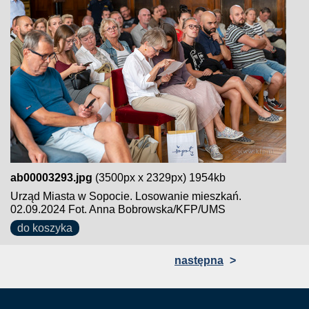
ab00003293.jpg
(3500px x 2329px) 1954kb
Urząd Miasta w Sopocie. Losowanie mieszkań.
02.09.2024 Fot. Anna Bobrowska/KFP/UMS
do koszyka
następna
>