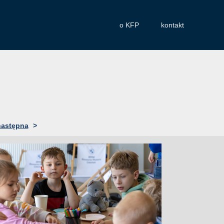
o KFP
kontakt
następna
>