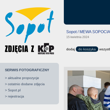
Sopot / MEWA SOPOCI
15 kwietnia 2024
dodaj
do koszyka
wszystk
SERWIS FOTOGRAFICZNY
>
aktualne propozycje
>
ostatnio dodane zdjęcia
>
Sopot.pl
>
rejestracja