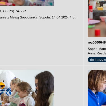
x 3333px) 7477kb
anie z Mewą Sopocianką. Sopotu. 14.04.2024 / fot.
rez0000648
Sopot. Mamu
Anna Rezul
do koszyk