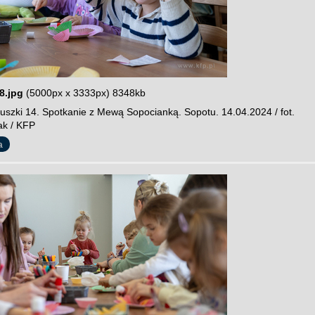
8.jpg
(5000px x 3333px) 8348kb
szki 14. Spotkanie z Mewą Sopocianką. Sopotu. 14.04.2024 / fot.
ak / KFP
a