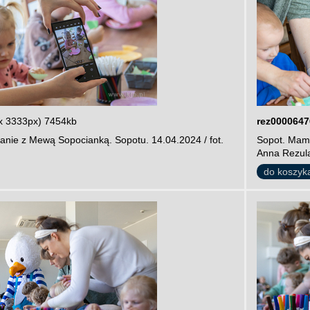
x 3333px) 7454kb
rez0000647
anie z Mewą Sopocianką. Sopotu. 14.04.2024 / fot.
Sopot. Mamu
Anna Rezul
do koszyk