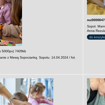
rez0000647
Sopot. Mamu
Anna Rezul
do koszyk
x 5000px) 7409kb
anie z Mewą Sopocianką. Sopotu. 14.04.2024 / fot.