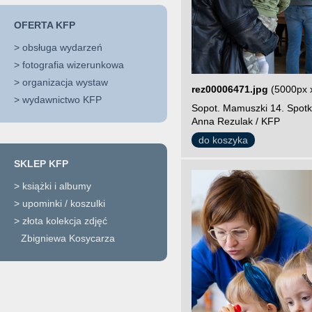
OFERTA KFP
>
obsługa wydarzeń
>
fotografia wizerunkowa
>
organizacja wystaw
rez00006471.jpg
(5000px 
>
wydawnictwo KFP
Sopot. Mamuszki 14. Spotk
Anna Rezulak / KFP
do koszyka
SKLEP KFP
>
książki i albumy
>
upominki / koszulki
>
złota kolekcja zdjęć
Zbigniewa Kosycarza