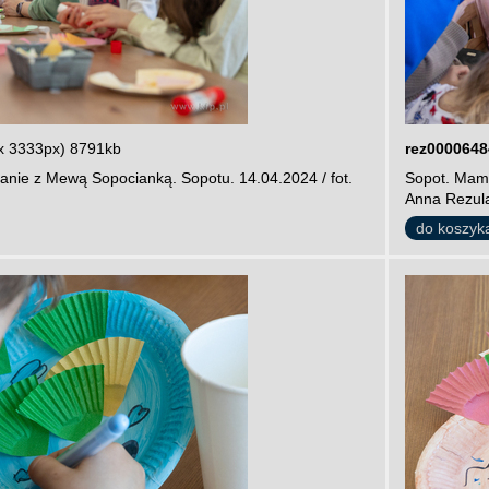
x 3333px) 8791kb
rez0000648
anie z Mewą Sopocianką. Sopotu. 14.04.2024 / fot.
Sopot. Mamu
Anna Rezul
do koszyk