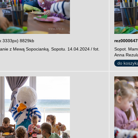
x 3333px) 8829kb
rez0000647
anie z Mewą Sopocianką. Sopotu. 14.04.2024 / fot.
Sopot. Mamu
Anna Rezul
do koszyk