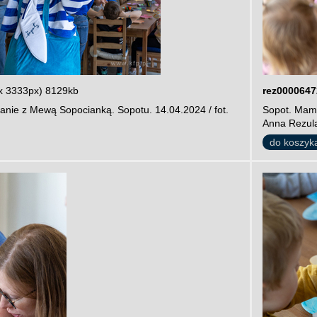
x 3333px) 8129kb
rez0000647
anie z Mewą Sopocianką. Sopotu. 14.04.2024 / fot.
Sopot. Mamu
Anna Rezul
do koszyk