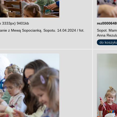
x 3333px) 9401kb
rez0000648
anie z Mewą Sopocianką. Sopotu. 14.04.2024 / fot.
Sopot. Mamu
Anna Rezul
do koszyk