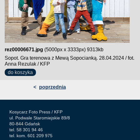
rez00006671.jpg
(5000px x 3333px) 9313kb
Sopot. Gra terenowa z Mewą Sopocianką. 28.04.2024 / fot.
Anna Rezulak / KFP
do koszyka
<
poprzednia
Kosycarz Foto Press /
KFP
ul. Podwale Staromiejskie 89/8
80-844 Gdańsk
tel. 58 301 94 46
tel. kom. 601 209 975