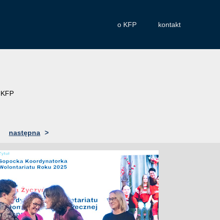
o KFP
kontakt
/ KFP
następna
>