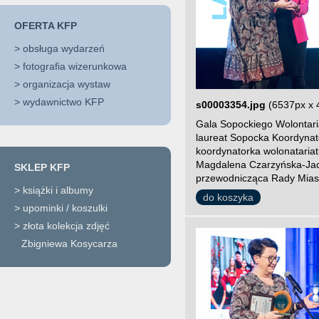
OFERTA KFP
>
obsługa wydarzeń
>
fotografia wizerunkowa
>
organizacja wystaw
>
wydawnictwo KFP
s00003354.jpg
(6537px x 
Gala Sopockiego Wolontari
laureat Sopocka Koordynat
koordynatorka wolonatari
Magdalena Czarzyńska-Jac
SKLEP KFP
przewodnicząca Rady Miast
>
książki i albumy
do koszyka
>
upominki / koszulki
>
złota kolekcja zdjęć
Zbigniewa Kosycarza