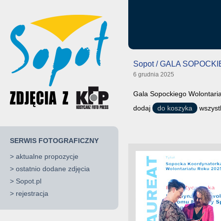
Sopot / GALA SOPOC
6 grudnia 2025
Gala Sopockiego Wolontaria
dodaj
do koszyka
wszystk
SERWIS FOTOGRAFICZNY
>
aktualne propozycje
>
ostatnio dodane zdjęcia
>
Sopot.pl
>
rejestracja