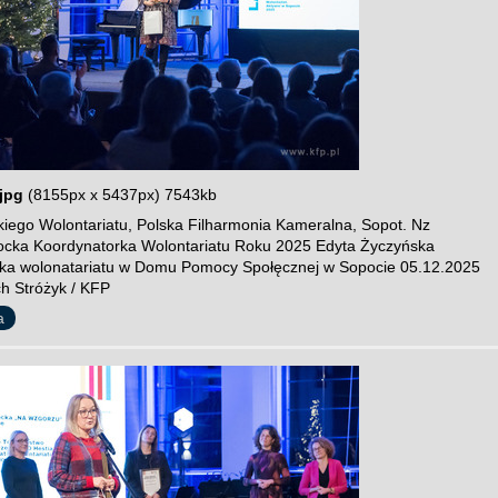
jpg
(8155px x 5437px) 7543kb
iego Wolontariatu, Polska Filharmonia Kameralna, Sopot. Nz
ocka Koordynatorka Wolontariatu Roku 2025 Edyta Życzyńska
ka wolonatariatu w Domu Pomocy Społęcznej w Sopocie 05.12.2025
ch Stróżyk / KFP
a