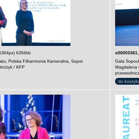
5364px) 6356kb
s00003361.
atu, Polska Filharmonia Kameralna, Sopot.
Gala Sopock
tróżyk / KFP
Magdalena 
przewodnicz
do koszyk