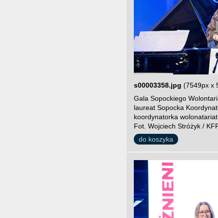
s00003358.jpg
(7549px x 
Gala Sopockiego Wolontari
laureat Sopocka Koordynat
koordynatorka wolonatari
Fot. Wojciech Stróżyk / KF
do koszyka