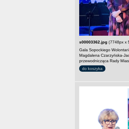
s00003362.jpg
(7748px x 
Gala Sopockiego Wolontari
Magdalena Czarzyńska-Jac
przewodnicząca Rady Miast
do koszyka