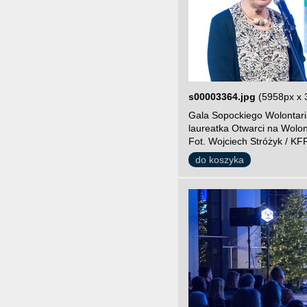
s00003364.jpg
(5958px x 
Gala Sopockiego Wolontari
laureatka Otwarci na Wolo
Fot. Wojciech Stróżyk / KF
do koszyka