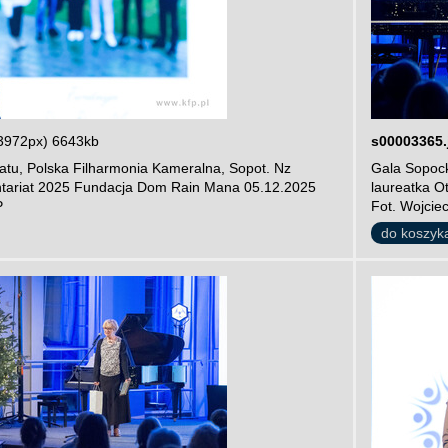
3972px) 6643kb
s00003365.
atu, Polska Filharmonia Kameralna, Sopot. Nz
Gala Sopock
ntariat 2025 Fundacja Dom Rain Mana 05.12.2025
laureatka O
P
Fot. Wojcie
do koszyk