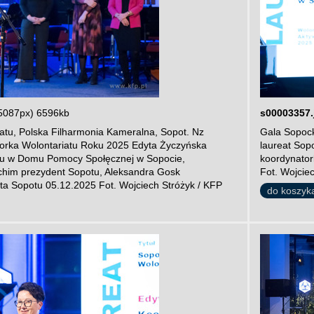
5087px) 6596kb
s00003357.
atu, Polska Filharmonia Kameralna, Sopot. Nz
Gala Sopock
orka Wolontariatu Roku 2025 Edyta Życzyńska
laureat Sop
atu w Domu Pomocy Społęcznej w Sopocie,
koordynator
him prezydent Sopotu, Aleksandra Gosk
Fot. Wojcie
a Sopotu 05.12.2025 Fot. Wojciech Stróżyk / KFP
do koszyk