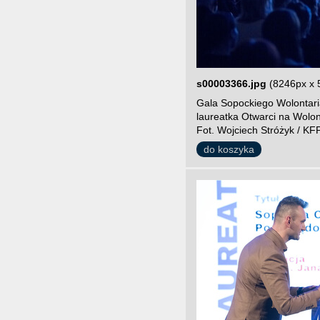
s00003366.jpg
(8246px x 
Gala Sopockiego Wolontari
laureatka Otwarci na Wolo
Fot. Wojciech Stróżyk / KF
do koszyka