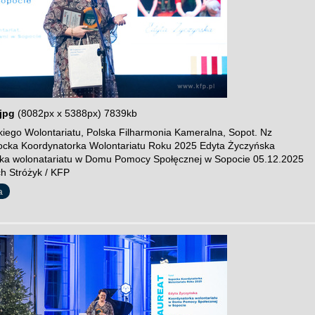
jpg
(8082px x 5388px) 7839kb
iego Wolontariatu, Polska Filharmonia Kameralna, Sopot. Nz
ocka Koordynatorka Wolontariatu Roku 2025 Edyta Życzyńska
ka wolonatariatu w Domu Pomocy Społęcznej w Sopocie 05.12.2025
ch Stróżyk / KFP
a