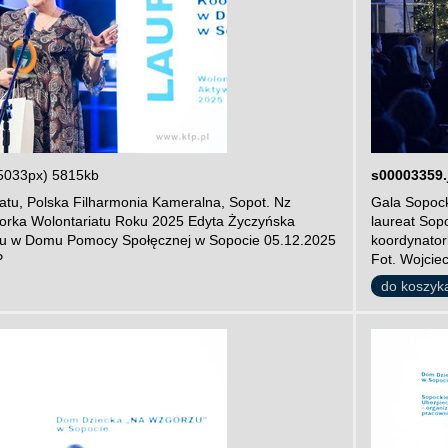
5033px) 5815kb
s00003359.
atu, Polska Filharmonia Kameralna, Sopot. Nz
Gala Sopock
orka Wolontariatu Roku 2025 Edyta Życzyńska
laureat Sop
atu w Domu Pomocy Społęcznej w Sopocie 05.12.2025
koordynator
P
Fot. Wojcie
do koszyk