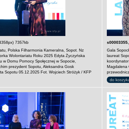
4358px) 7357kb
s00003355.
atu, Polska Filharmonia Kameralna, Sopot. Nz
Gala Sopock
orka Wolontariatu Roku 2025 Edyta Życzyńska
laureat Sop
atu w Domu Pomocy Społęcznej w Sopocie,
koordynator
him prezydent Sopotu, Aleksandra Gosk
Magdalena 
a Sopotu 05.12.2025 Fot. Wojciech Stróżyk / KFP
przewodnicz
do koszyk