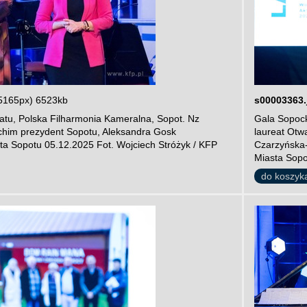
5165px) 6523kb
s00003363.
atu, Polska Filharmonia Kameralna, Sopot. Nz
Gala Sopock
him prezydent Sopotu, Aleksandra Gosk
laureat Otw
a Sopotu 05.12.2025 Fot. Wojciech Stróżyk / KFP
Czarzyńska-
Miasta Sopo
do koszyk