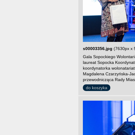
s00003356.jpg
(7630px x 
Gala Sopockiego Wolontari
laureat Sopocka Koordynat
koordynatorka wolonatari
Magdalena Czarzyńska-Jac
przewodnicząca Rady Miast
do koszyka