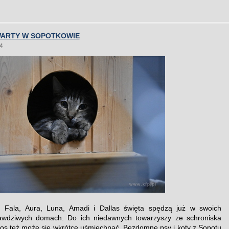
WARTY W SOPOTKOWIE
4
k, Fala, Aura, Luna, Amadi i Dallas święta spędzą już w swoich
awdziwych domach. Do ich niedawnych towarzyszy ze schroniska
os też może się wkrótce uśmiechnąć. Bezdomne psy i koty z Sopotu