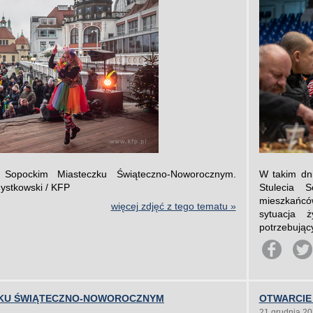
 Sopockim Miasteczku Świąteczno-Noworocznym.
W takim dni
Mystkowski / KFP
Stulecia 
mieszkańcó
więcej zdjęć z tego tematu »
sytuacja 
potrzebujący
ZKU ŚWIĄTECZNO-NOWOROCZNYM
OTWARCIE
21 grudnia 2