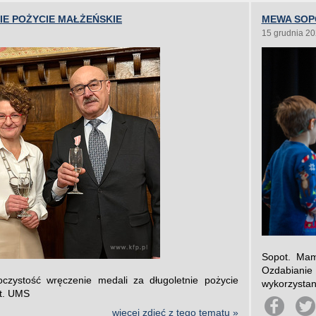
E POŻYCIE MAŁŻEŃSKIE
MEWA SOP
15 grudnia 2
Sopot. Mam
Ozdabianie
czystość wręczenie medali za długoletnie pożycie
wykorzystan
ot. UMS
więcej zdjęć z tego tematu »