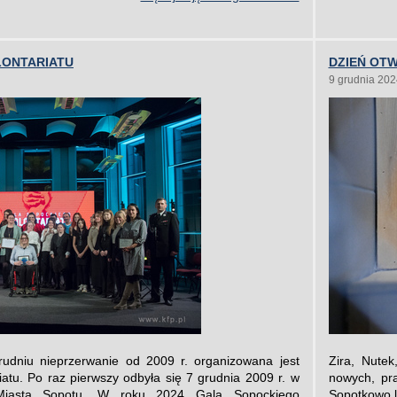
LONTARIATU
DZIEŃ OT
9 grudnia 202
udniu nieprzerwanie od 2009 r. organizowana jest
Zira, Nute
atu. Po raz pierwszy odbyła się 7 grudnia 2009 r. w
nowych, pr
Miasta Sopotu. W roku 2024 Gala Sopockiego
Sopotkowo l