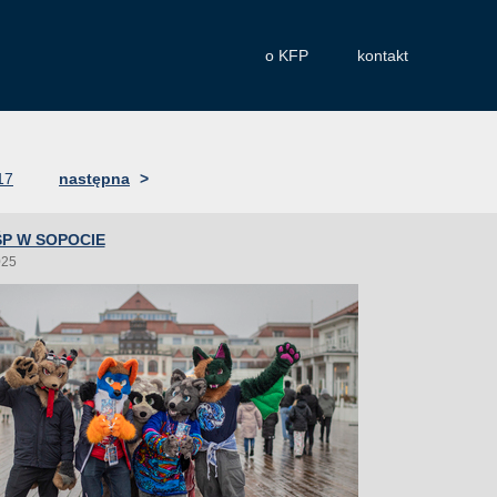
o KFP
kontakt
17
następna
>
P W SOPOCIE
025