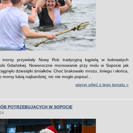
ie morsy przywitały Nowy Rok tradycyjną kąpielą w lodowatych
oki Gdańskiej. Noworoczne morsowanie przy molu w Sopocie jak
ciągnęło dziesiątki śmiałków. Choć brakowało mrozu, śniegu i słońca,
co morsy lubią najbardziej, nic nie mogło popsuć...
więcej zdjęć z tego tematu »
OSÓB POTRZEBUJĄCYCH W SOPOCIE
024