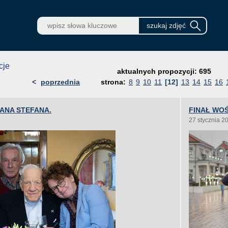
cje
aktualnych propozycji: 695
<
poprzednia
strona:
8
9
10
11
[12]
13
14
15
16
PANA STEFANA.
FINAŁ WOŚ
27 stycznia 2