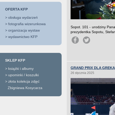
OFERTA KFP
>
obsługa wydarzeń
>
fotografia wizerunkowa
Sopot. 101 - urodziny Pan
>
organizacja wystaw
prezydentka Sopotu, Stefan
>
wydawnictwo KFP
SKLEP KFP
GRAND PRIX DLA GREKA.
>
książki i albumy
26 stycznia 2025
>
upominki / koszulki
>
złota kolekcja zdjęć
Zbigniewa Kosycarza