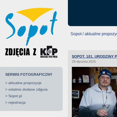
Sopot / aktualne propozy
SOPOT. 101. URODZINY 
29 stycznia 2025
SERWIS FOTOGRAFICZNY
>
aktualne propozycje
>
ostatnio dodane zdjęcia
>
Sopot.pl
>
rejestracja