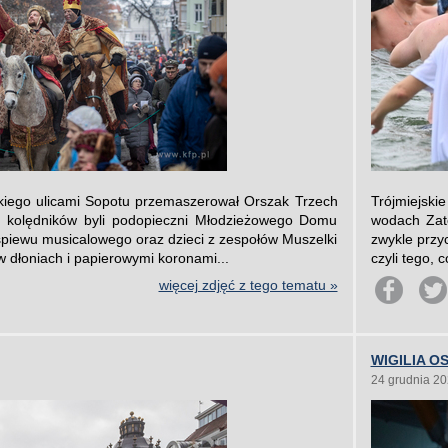
kiego ulicami Sopotu przemaszerował Orszak Trzech
Trójmiejsk
h kolędników byli podopieczni Młodzieżowego Domu
wodach Zat
 śpiewu musicalowego oraz dzieci z zespołów Muszelki
zwykle przy
w dłoniach i papierowymi koronami...
czyli tego, 
więcej zdjęć z tego tematu »
WIGILIA 
24 grudnia 2