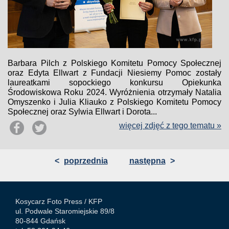
Barbara Pilch z Polskiego Komitetu Pomocy Społecznej
oraz Edyta Ellwart z Fundacji Niesiemy Pomoc zostały
laureatkami sopockiego konkursu Opiekunka
Środowiskowa Roku 2024. Wyróżnienia otrzymały Natalia
Omyszenko i Julia Kliauko z Polskiego Komitetu Pomocy
Społecznej oraz Sylwia Ellwart i Dorota...
więcej zdjęć z tego tematu »
<
poprzednia
następna
>
Kosycarz Foto Press /
KFP
ul. Podwale Staromiejskie 89/8
80-844 Gdańsk