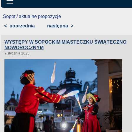
☰
Sopot / aktualne propozycje
<
poprzednia
następna
>
WYSTĘPY W SOPOCKIM MIASTECZKU ŚWIĄTECZNO
NOWOROCZNYM
7 stycznia 2025