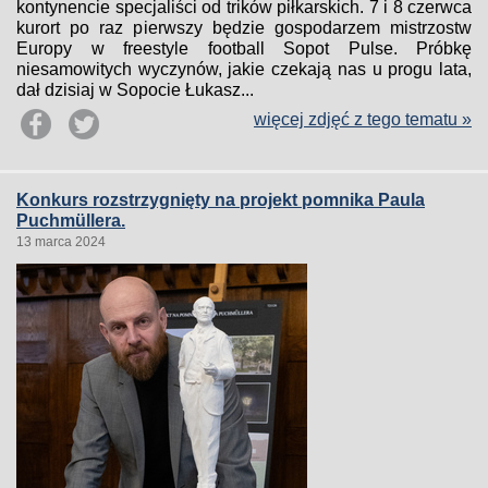
kontynencie specjaliści od trików piłkarskich. 7 i 8 czerwca
kurort po raz pierwszy będzie gospodarzem mistrzostw
Europy w freestyle football Sopot Pulse. Próbkę
niesamowitych wyczynów, jakie czekają nas u progu lata,
dał dzisiaj w Sopocie Łukasz...
więcej zdjęć z tego tematu »
Konkurs rozstrzygnięty na projekt pomnika Paula
Puchmüllera.
13 marca 2024