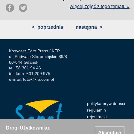
więcej zdjęć z tego tematu »
<
poprzednia
następna
>
Kosycarz Foto Press /
KFP
ul. Podwale Staromiejskie 89/8
80-844 Gdańsk
tel. 58 301 94 46
tel. kom. 601 209 975
e-mail:
foto@kfp.com.pl
polityka prywatności
regulamin
rejestracja
Drogi Użytkowniku,
Akceptuję