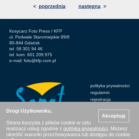
<
poprzednia
następna
>
Kosycarz Foto Press /
KFP
ul. Podwale Staromiejskie 89/8
80-844 Gdańsk
tel. 58 301 94 46
tel. kom. 601 209 975
e-mail:
foto@kfp.com.pl
polityka prywatności
regulamin
rejestracja
Drogi Użytkowniku,
Akceptuję
Strona korzysta z plików cookie w celu
realizacji usług zgodnie z
polityką prywatności
. Możesz
Wszystkie zdjęcia Agencji Kosycarz Foto Press/KFP są
określić warunki przechowywania lub dostępu do cookie
chronione prawem autorskim. Publikacja i kopiowanie bez