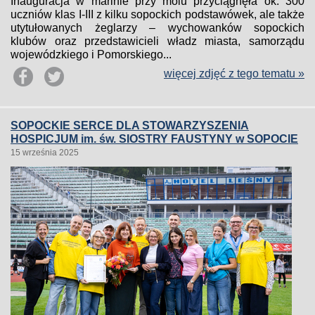
Inauguracja w marinie przy molu przyciągnęła ok. 300
uczniów klas I-III z kilku sopockich podstawówek, ale także
utytułowanych żeglarzy – wychowanków sopockich
klubów oraz przedstawicieli władz miasta, samorządu
wojewódzkiego i Pomorskiego...
więcej zdjęć z tego tematu »
SOPOCKIE SERCE DLA STOWARZYSZENIA
HOSPICJUM im. św. SIOSTRY FAUSTYNY w SOPOCIE
15 września 2025