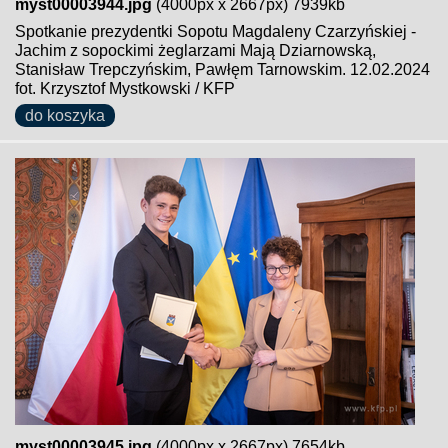
myst00003944.jpg
(4000px x 2667px) 7939kb
Spotkanie prezydentki Sopotu Magdaleny Czarzyńskiej -
Jachim z sopockimi żeglarzami Mają Dziarnowską,
Stanisław Trepczyńskim, Pawłęm Tarnowskim. 12.02.2024
fot. Krzysztof Mystkowski / KFP
do koszyka
myst00003945.jpg
(4000px x 2667px) 7654kb