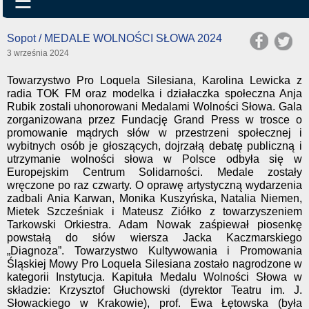
☰
Sopot / MEDALE WOLNOŚCI SŁOWA 2024
3 września 2024
Towarzystwo Pro Loquela Silesiana, Karolina Lewicka z
radia TOK FM oraz modelka i działaczka społeczna Anja
Rubik zostali uhonorowani Medalami Wolności Słowa. Gala
zorganizowana przez Fundację Grand Press w trosce o
promowanie mądrych słów w przestrzeni społecznej i
wybitnych osób je głoszących, dojrzałą debatę publiczną i
utrzymanie wolności słowa w Polsce odbyła się w
Europejskim Centrum Solidarności. Medale zostały
wręczone po raz czwarty. O oprawę artystyczną wydarzenia
zadbali Ania Karwan, Monika Kuszyńska, Natalia Niemen,
Mietek Szcześniak i Mateusz Ziółko z towarzyszeniem
Tarkowski Orkiestra. Adam Nowak zaśpiewał piosenkę
powstałą do słów wiersza Jacka Kaczmarskiego
„Diagnoza”. Towarzystwo Kultywowania i Promowania
Śląskiej Mowy Pro Loquela Silesiana zostało nagrodzone w
kategorii Instytucja. Kapituła Medalu Wolności Słowa w
składzie: Krzysztof Głuchowski (dyrektor Teatru im. J.
Słowackiego w Krakowie), prof. Ewa Łętowska (była