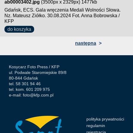
ab00003402.jpg
(3500px x 2329px) 1477kb
Gdańsk, ECS. Gala wręczenia Medali Wolności Słowa.
Nz. Mateusz Ziółko. 30.08.2024 Fot. Anna Bobrowska /
KFP
do koszyka
następna
>
Kosycarz Foto Press /
KFP
ul. Podwale Staromiejskie 89/8
80-844 Gdańsk
tel. 58 301 94 46
tel. kom. 601 209 975
e-mail:
foto@kfp.com.pl
polityka prywatności
regulamin
rejestracja