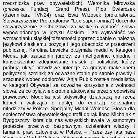
rzeczniczka praw obywatelskich), Weronika Mirowska
(prezeska Fundacji Grand Press), Piotr Świerczek
(dziennikarz TVN24) oraz Ewa Wrzosek (prokuratorka,
Stowarzyszenie Prokuratorów "Lex super omnia") doceniło
stowarzyszenie z Chorzowa za walkę o wolność słowa
wypowiadanego w języku śląskim i za wytrwałość we
wzmacnianiu śląskiej tożsamości poprzez dbanie o należną
językowi śląskiemu pozycję i jego obecność w przestrzeni
publicznej. Karolina Lewicka otrzymała medal w kategorii
Media, jak uzasadnili jurorzy, za inteligentne, chłodne i
konsekwentne zdejmowanie masek z polityków, którzy
próbują ukryć prawdziwe intencje za grubym make-upem
politycznej szminki; za odważne stanie po stronie prawdy i
szacunek wobec odbiorców. Anja Rubik została medalistką
w kategorii Obywatel za odważne korzystanie z wolności
słowa, za co była wielokrotnie atakowana przez środowiska
prawicowe. Modelka jest aktywistką działającą na rzecz
kobiet i walcząca o dostęp do edukacji seksualnej
młodzieży w Polsce. Specjalny Medal Wolności Słowa dla
społeczeństwa obywatelskiego trafił do rąk Ilona Michalak z
Bydgoszczy, która dla nas wszystkich trwała w samotnym
proteście przeciwko bezprawnym działaniom władzy i
łamaniu praw człowieka w Polsce. – Przez trzy lata nasz
Specjalny Medal Wolności Słowa otrzymywały osoby znane