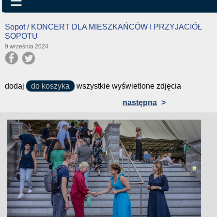
☰
Sopot / KONCERT DLA MIESZKAŃCÓW I PRZYJACIÓŁ
SOPOTU
9 września 2024
dodaj
do koszyka
wszystkie wyświetlone zdjęcia
następna
>