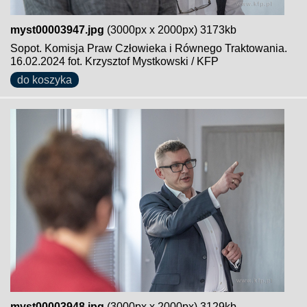
myst00003947.jpg
(3000px x 2000px) 3173kb
Sopot. Komisja Praw Człowieka i Równego Traktowania.
16.02.2024 fot. Krzysztof Mystkowski / KFP
do koszyka
myst00003948.jpg
(3000px x 2000px) 3129kb