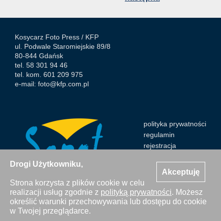
Kosycarz Foto Press /
KFP
ul. Podwale Staromiejskie 89/8
80-844 Gdańsk
tel. 58 301 94 46
tel. kom. 601 209 975
e-mail:
foto@kfp.com.pl
polityka prywatności
regulamin
rejestracja
Drogi Użytkowniku,
Akceptuję
Strona korzysta z plików cookie w celu
realizacji usług zgodnie z
polityką prywatności
. Możesz
Wszystkie zdjęcia Agencji Kosycarz Foto Press/KFP są
określić warunki przechowywania lub dostępu do cookie
chronione prawem autorskim. Publikacja i kopiowanie bez
w Twojej przeglądarce.
zgody Agencji zabronione. Copyright © 2000-2026 KFP