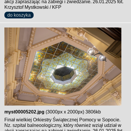
akcji zapraszając na zabiegi i zwiedzanie. 26.01.2025 fot.
Krzysztof Mystkowski / KFP
do koszyka
myst00005202.jpg
(3000px x 2000px) 3806kb
Finał wielkiej Orkiestry Świątecznej Pomocy w Sopocie.
Nz. szpital balneoologiczny, który również wziął udział w
akcji zapraszając na zabiegi i zwiedzanie. 26.01.2025 fot.