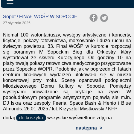
☰
Sopot / FINAŁ WOŚP W SOPOCIE
27 stycznia 2025
Niemal 100 wolontariuszy, występy artystyczne i koncerty,
licytacje, pokazy ratownictwa, morsowanie i dużo ruchu na
świeżym powietrzu. 33. Finał WOŚP w kurorcie rozpoczął
się porannym IV Sopockim Bieg dla Orkiestry, który
wystartował ze skweru Kuracyjnego. Od godziny 10 na
plaży trwają pokazy ratownictwa medycznego przygotowane
przez Sopockie WOPR. Podobnie jak w poprzednich latach
centrum finałowych wydarzeń ulokowało się w muszli
koncertowej przy molu. Scenę opanowali podopieczni
Młodzieżowego Domu Kultury w Sopocie. Pomiędzy
występami prowadzone są licytacje na żywo. W
popołudniowym programie artystycznym pojawią się m.in.
DJ Iskra oraz zespoły Feeria, Space Bash & Henio i Blue
Almonds. 26.01.2025 / fot. Krzysztof Mystkowski / KFP
dodaj
do koszyka
wszystkie wyświetlone zdjęcia
następna
>