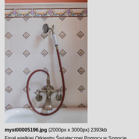
myst00005196.jpg
(2000px x 3000px) 2393kb
Finał wielkiej Orkiestry Świątecznej Pomocy w Sopocie.