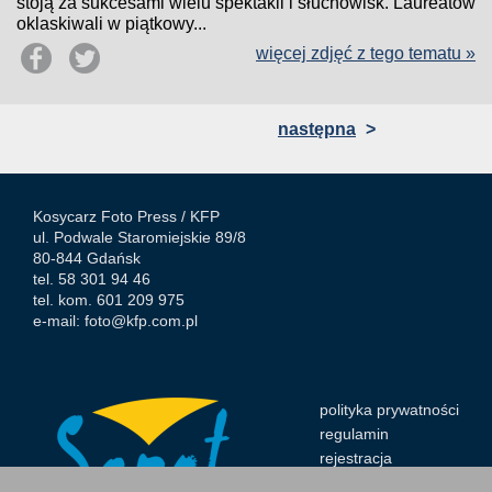
stoją za sukcesami wielu spektakli i słuchowisk. Laureatów
oklaskiwali w piątkowy...
więcej zdjęć z tego tematu »
następna
>
Kosycarz Foto Press /
KFP
ul. Podwale Staromiejskie 89/8
80-844 Gdańsk
tel. 58 301 94 46
tel. kom. 601 209 975
e-mail:
foto@kfp.com.pl
polityka prywatności
regulamin
rejestracja